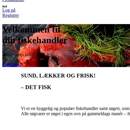
Log på
Registrer
Velkommen til
din fiskehandler
Bestil vores lækre tapas her
Bestil her!
SUND, LÆKKER OG FRISK!
– DET FISK
Vi er en hyggelig og populær fiskehandler samt røgeri, som l
Alle røgvarer er røget i egen ovn på gammeldags manér – fr