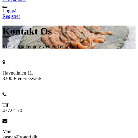
Log på
Registrer
Kontakt Os
Vi er aldrig længere væk end et opkald
Havnelinien 11,
3300 Frederiksværk
Tlf
47722170
Mail
kasper@rogeri.dk