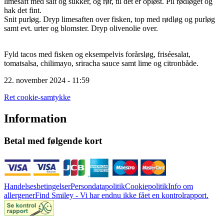
limesaft med
salt og sukker, og rør, til det er opløst. Pil rødløget og
hak det fint.
Snit purløg. Dryp limesaften over fisken, top med rødløg og purløg
samt evt.
urter og blomster. Dryp olivenolie over.
Fyld tacos med fisken og eksempelvis forårsløg, friséesalat,
tomatsalsa,
chilimayo, sriracha sauce samt lime og citronbåde.
22. november 2024 - 11:59
Ret cookie-samtykke
Information
Betal med følgende kort
Handelsesbetingelser
Persondatapolitik
Cookiepolitik
Info om
allergener
Find Smiley - Vi har endnu ikke fået en kontrolrapport.