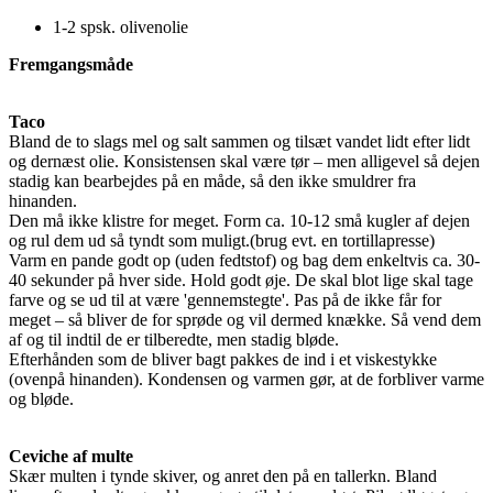
1-2 spsk. olivenolie
Fremgangsmåde
Taco
Bland de to slags mel og salt sammen og tilsæt vandet lidt efter lidt
og
dernæst olie. Konsistensen skal være tør – men alligevel så dejen
stadig
kan bearbejdes på en måde, så den ikke smuldrer fra
hinanden.
Den må ikke klistre for meget. Form ca. 10-12 små kugler af dejen
og rul dem
ud så tyndt som muligt.
(brug evt. en tortillapresse)
Varm en pande godt op (uden fedtstof) og bag dem enkeltvis ca. 30-
40
sekunder på hver side. Hold godt øje. De skal blot lige skal tage
farve og se
ud til at være 'gennemstegte'. Pas på de ikke får for
meget – så bliver de for
sprøde og vil dermed knække. Så vend dem
af og til indtil de er tilberedte,
men stadig bløde.
Efterhånden som de bliver bagt pakkes de ind i et viskestykke
(ovenpå hinanden)
. Kondensen og varmen gør, at de forbliver varme
og bløde.
Ceviche af multe
Skær multen i tynde skiver, og anret den på en tallerkn. Bland