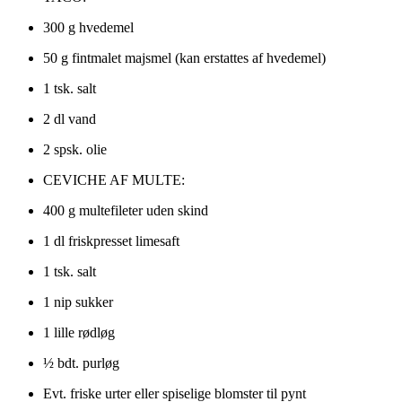
300 g hvedemel
50 g fintmalet majsmel (kan erstattes af hvedemel)
1 tsk. salt
2 dl vand
2 spsk. olie
CEVICHE AF MULTE:
400 g multefileter uden skind
1 dl friskpresset limesaft
1 tsk. salt
1 nip sukker
1 lille rødløg
½ bdt. purløg
Evt. friske urter eller spiselige blomster til pynt