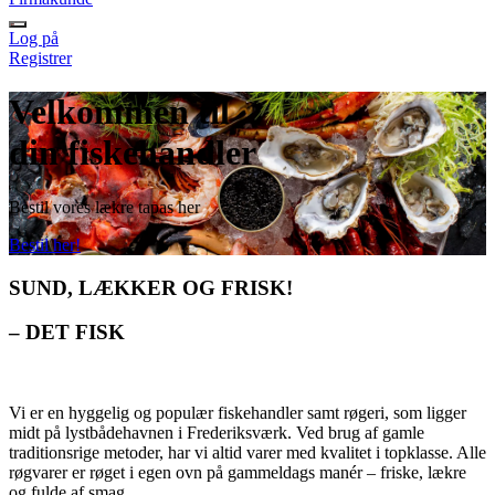
Log på
Registrer
Velkommen til
din fiskehandler
Bestil vores lækre tapas her
Bestil her!
SUND, LÆKKER OG FRISK!
– DET FISK
Vi er en hyggelig og populær fiskehandler samt røgeri, som ligger
midt på lystbådehavnen i Frederiksværk. Ved brug af gamle
traditionsrige metoder, har vi altid varer med kvalitet i topklasse. Alle
røgvarer er røget i egen ovn på gammeldags manér – friske, lækre
og fulde af smag.