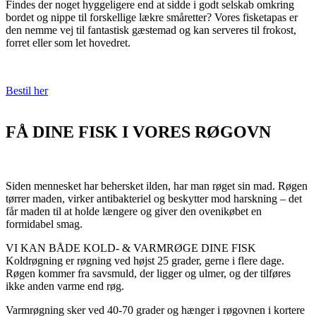
Findes der noget hyggeligere end at sidde i godt selskab omkring
bordet og nippe til forskellige lækre småretter? Vores fisketapas er
den nemme vej til fantastisk gæstemad og kan serveres til frokost,
forret eller som let hovedret.
Bestil her
FÅ DINE FISK I VORES RØGOVN
Siden mennesket har behersket ilden, har man røget sin mad. Røgen
tørrer maden, virker antibakteriel og beskytter mod harskning – det
får maden til at holde længere og giver den ovenikøbet en
formidabel smag.
VI KAN BÅDE KOLD- & VARMRØGE DINE FISK
Koldrøgning er røgning ved højst 25 grader, gerne i flere dage.
Røgen kommer fra savsmuld, der ligger og ulmer, og der tilføres
ikke anden varme end røg.
Varmrøgning sker ved 40-70 grader og hænger i røgovnen i kortere