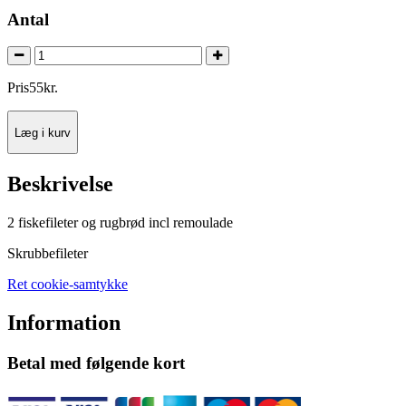
Antal
Pris
55
kr.
Læg i kurv
Beskrivelse
2 fiskefileter og rugbrød incl remoulade
Skrubbefileter
Ret cookie-samtykke
Information
Betal med følgende kort