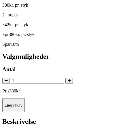
380
kr.
pr. styk
2+ styks
342
kr.
pr. styk
Før
380
kr.
pr. styk
Spar
10%
Valgmuligheder
Antal
Pris
380
kr.
Læg i kurv
Beskrivelse