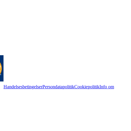
Handelsesbetingelser
Persondatapolitik
Cookiepolitik
Info om