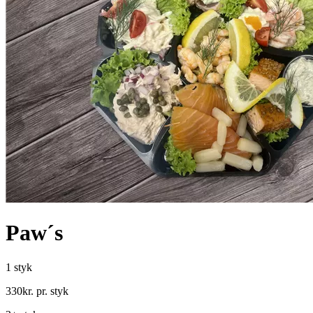
Paw´s
1 styk
330
kr.
pr. styk