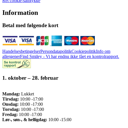
Ret cookie-samtykke
Information
Betal med følgende kort
Handelsesbetingelser
Persondatapolitik
Cookiepolitik
Info om
allergener
Find Smiley - Vi har endnu ikke fået en kontrolrapport.
1. oktober – 28. februar
Mandag:
Lukket
Tirsdag:
10:00 -17:00
Onsdag:
10:00 -17:00
Torsdag:
10:00 -17:00
Fredag:
10:00 -17:00
Lør-, søn-, & helligdag:
10:00 -15:00