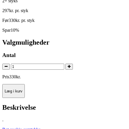
2+ styks
297
kr.
pr. styk
Før
330
kr.
pr. styk
Spar
10%
Valgmuligheder
Antal
Pris
330
kr.
Læg i kurv
Beskrivelse
.